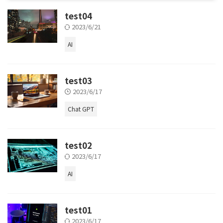
test04
2023/6/21
AI
test03
2023/6/17
Chat GPT
test02
2023/6/17
AI
test01
2023/6/17